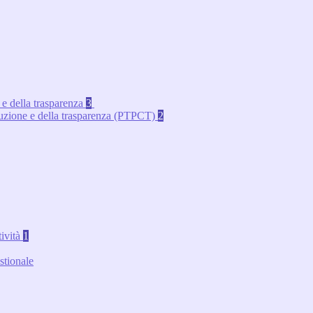
 e della trasparenza
3
rruzione e della trasparenza (PTPCT)
2
tività
1
stionale