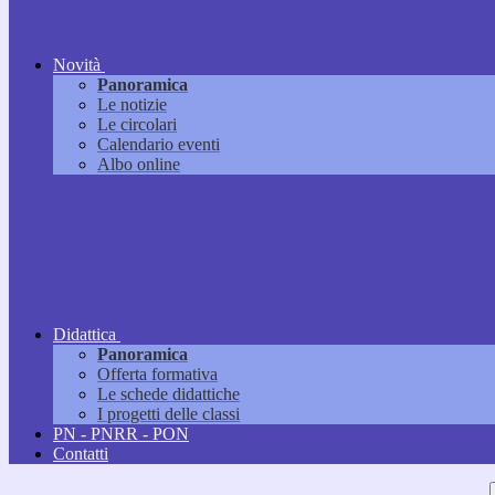
Novità
Panoramica
Le notizie
Le circolari
Calendario eventi
Albo online
Didattica
Panoramica
Offerta formativa
Le schede didattiche
I progetti delle classi
PN - PNRR - PON
Contatti