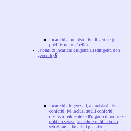
Incarichi amministrativi di vertice (da
pubblicare in tabelle)
Titolari di incarichi dirigenziali (dirigenti non
generali)
2
Incarichi dirigenziali, a qualsiasi titolo
conferiti, ivi inclusi quelli conferiti
discrezionalmente dall'organo di indirizzo
politico senza procedure pubbliche di
selezione e titolari di posizione