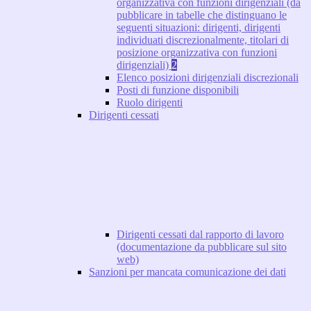
organizzativa con funzioni dirigenziali (da
pubblicare in tabelle che distinguano le
seguenti situazioni: dirigenti, dirigenti
individuati discrezionalmente, titolari di
posizione organizzativa con funzioni
dirigenziali)
2
Elenco posizioni dirigenziali discrezionali
Posti di funzione disponibili
Ruolo dirigenti
Dirigenti cessati
Dirigenti cessati dal rapporto di lavoro
(documentazione da pubblicare sul sito
web)
Sanzioni per mancata comunicazione dei dati