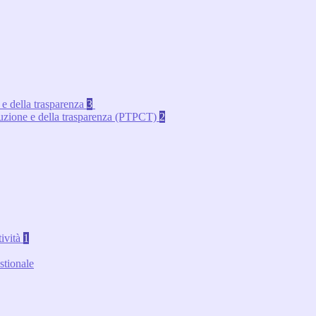
 e della trasparenza
3
rruzione e della trasparenza (PTPCT)
2
tività
1
stionale