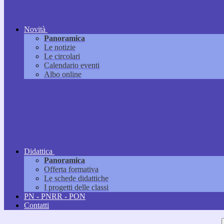
Novità
Panoramica
Le notizie
Le circolari
Calendario eventi
Albo online
Didattica
Panoramica
Offerta formativa
Le schede didattiche
I progetti delle classi
PN - PNRR - PON
Contatti