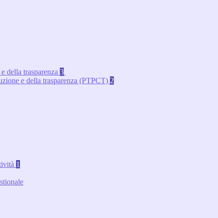
 e della trasparenza
3
rruzione e della trasparenza (PTPCT)
2
tività
1
stionale