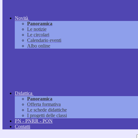
Novità
Panoramica
Le notizie
Le circolari
Calendario eventi
Albo online
Didattica
Panoramica
Offerta formativa
Le schede didattiche
I progetti delle classi
PN - PNRR - PON
Contatti