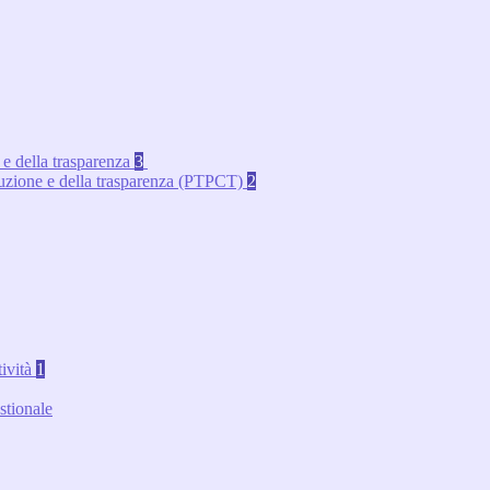
 e della trasparenza
3
rruzione e della trasparenza (PTPCT)
2
tività
1
stionale