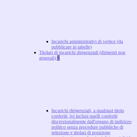
Incarichi amministrativi di vertice (da
pubblicare in tabelle)
Titolari di incarichi dirigenziali (dirigenti non
generali)
2
Incarichi dirigenziali, a qualsiasi titolo
conferiti, ivi inclusi quelli conferiti
discrezionalmente dall'organo di indirizzo
politico senza procedure pubbliche di
selezione e titolari di posizione