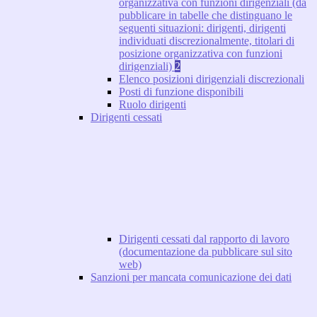
organizzativa con funzioni dirigenziali (da
pubblicare in tabelle che distinguano le
seguenti situazioni: dirigenti, dirigenti
individuati discrezionalmente, titolari di
posizione organizzativa con funzioni
dirigenziali)
2
Elenco posizioni dirigenziali discrezionali
Posti di funzione disponibili
Ruolo dirigenti
Dirigenti cessati
Dirigenti cessati dal rapporto di lavoro
(documentazione da pubblicare sul sito
web)
Sanzioni per mancata comunicazione dei dati