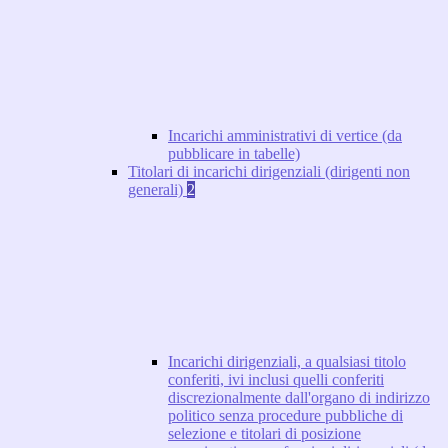
Incarichi amministrativi di vertice (da
pubblicare in tabelle)
Titolari di incarichi dirigenziali (dirigenti non
generali)
2
Incarichi dirigenziali, a qualsiasi titolo
conferiti, ivi inclusi quelli conferiti
discrezionalmente dall'organo di indirizzo
politico senza procedure pubbliche di
selezione e titolari di posizione