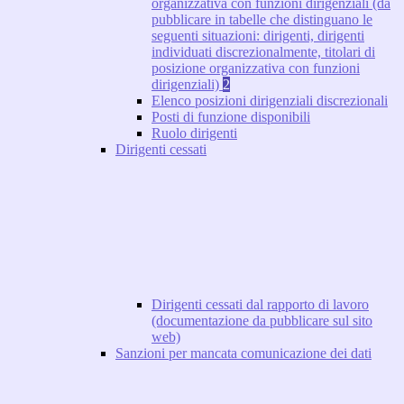
organizzativa con funzioni dirigenziali (da
pubblicare in tabelle che distinguano le
seguenti situazioni: dirigenti, dirigenti
individuati discrezionalmente, titolari di
posizione organizzativa con funzioni
dirigenziali)
2
Elenco posizioni dirigenziali discrezionali
Posti di funzione disponibili
Ruolo dirigenti
Dirigenti cessati
Dirigenti cessati dal rapporto di lavoro
(documentazione da pubblicare sul sito
web)
Sanzioni per mancata comunicazione dei dati