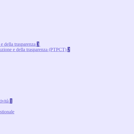
 e della trasparenza
3
rruzione e della trasparenza (PTPCT)
2
tività
1
stionale