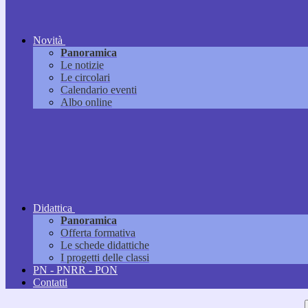
Novità
Panoramica
Le notizie
Le circolari
Calendario eventi
Albo online
Didattica
Panoramica
Offerta formativa
Le schede didattiche
I progetti delle classi
PN - PNRR - PON
Contatti