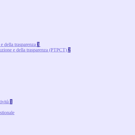
 e della trasparenza
3
rruzione e della trasparenza (PTPCT)
2
tività
1
stionale