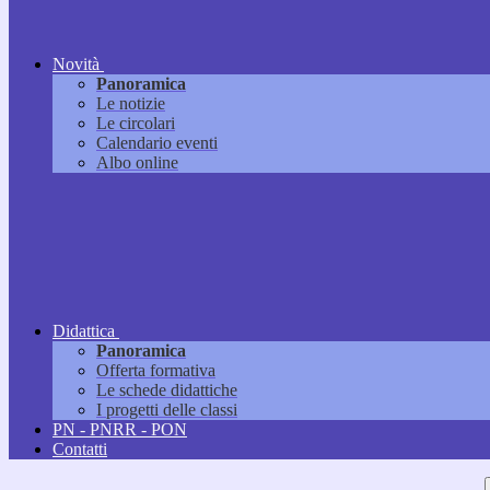
Novità
Panoramica
Le notizie
Le circolari
Calendario eventi
Albo online
Didattica
Panoramica
Offerta formativa
Le schede didattiche
I progetti delle classi
PN - PNRR - PON
Contatti