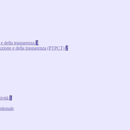
 e della trasparenza
3
rruzione e della trasparenza (PTPCT)
2
tività
1
stionale