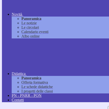
Novità
Panoramica
Le notizie
Le circolari
Calendario eventi
Albo online
Didattica
Panoramica
Offerta formativa
Le schede didattiche
I progetti delle classi
PN - PNRR - PON
Contatti