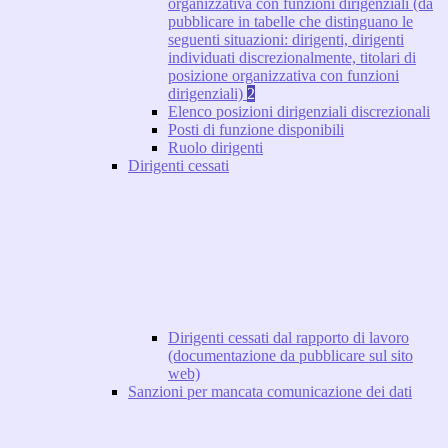
organizzativa con funzioni dirigenziali (da
pubblicare in tabelle che distinguano le
seguenti situazioni: dirigenti, dirigenti
individuati discrezionalmente, titolari di
posizione organizzativa con funzioni
dirigenziali)
2
Elenco posizioni dirigenziali discrezionali
Posti di funzione disponibili
Ruolo dirigenti
Dirigenti cessati
Dirigenti cessati dal rapporto di lavoro
(documentazione da pubblicare sul sito
web)
Sanzioni per mancata comunicazione dei dati