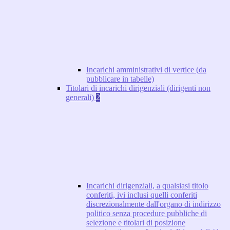
Incarichi amministrativi di vertice (da
pubblicare in tabelle)
Titolari di incarichi dirigenziali (dirigenti non
generali)
2
Incarichi dirigenziali, a qualsiasi titolo
conferiti, ivi inclusi quelli conferiti
discrezionalmente dall'organo di indirizzo
politico senza procedure pubbliche di
selezione e titolari di posizione