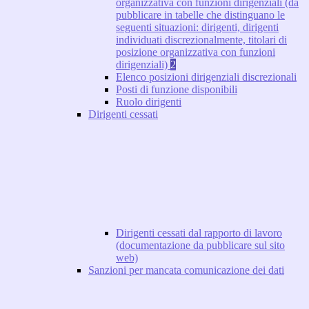
organizzativa con funzioni dirigenziali (da
pubblicare in tabelle che distinguano le
seguenti situazioni: dirigenti, dirigenti
individuati discrezionalmente, titolari di
posizione organizzativa con funzioni
dirigenziali)
2
Elenco posizioni dirigenziali discrezionali
Posti di funzione disponibili
Ruolo dirigenti
Dirigenti cessati
Dirigenti cessati dal rapporto di lavoro
(documentazione da pubblicare sul sito
web)
Sanzioni per mancata comunicazione dei dati