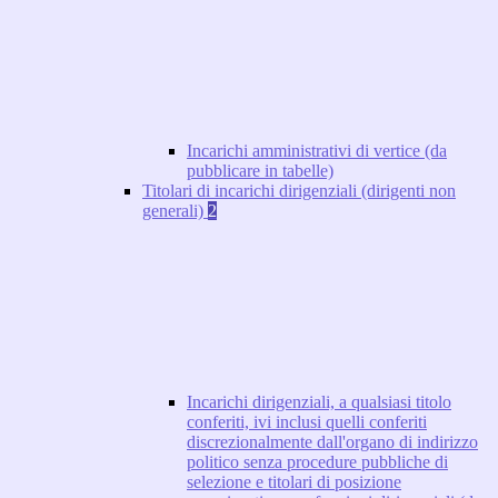
Incarichi amministrativi di vertice (da
pubblicare in tabelle)
Titolari di incarichi dirigenziali (dirigenti non
generali)
2
Incarichi dirigenziali, a qualsiasi titolo
conferiti, ivi inclusi quelli conferiti
discrezionalmente dall'organo di indirizzo
politico senza procedure pubbliche di
selezione e titolari di posizione