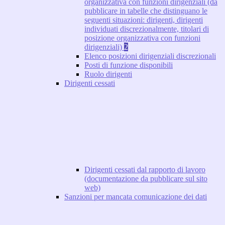
organizzativa con funzioni dirigenziali (da
pubblicare in tabelle che distinguano le
seguenti situazioni: dirigenti, dirigenti
individuati discrezionalmente, titolari di
posizione organizzativa con funzioni
dirigenziali)
2
Elenco posizioni dirigenziali discrezionali
Posti di funzione disponibili
Ruolo dirigenti
Dirigenti cessati
Dirigenti cessati dal rapporto di lavoro
(documentazione da pubblicare sul sito
web)
Sanzioni per mancata comunicazione dei dati