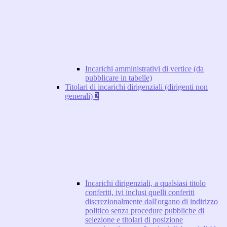
Incarichi amministrativi di vertice (da
pubblicare in tabelle)
Titolari di incarichi dirigenziali (dirigenti non
generali)
2
Incarichi dirigenziali, a qualsiasi titolo
conferiti, ivi inclusi quelli conferiti
discrezionalmente dall'organo di indirizzo
politico senza procedure pubbliche di
selezione e titolari di posizione