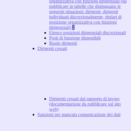
organizzativa con funzioni dirigenziali (da
pubblicare in tabelle che distinguano le
seguenti situazioni: dirigenti, dirigenti
individuati discrezionalmente, titolari di
posizione organizzativa con funzioni
dirigenziali)
2
Elenco posizioni dirigenziali discrezionali
Posti di funzione disponibili
Ruolo dirigenti
Dirigenti cessati
Dirigenti cessati dal rapporto di lavoro
(documentazione da pubblicare sul sito
web)
Sanzioni per mancata comunicazione dei dati