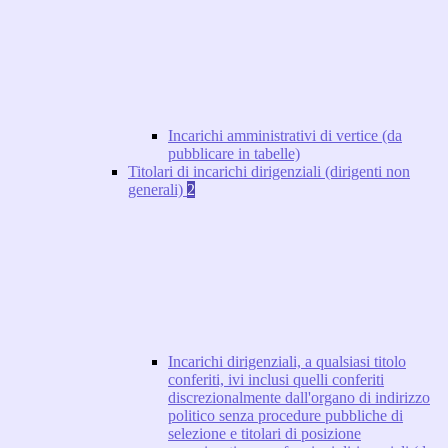
Incarichi amministrativi di vertice (da
pubblicare in tabelle)
Titolari di incarichi dirigenziali (dirigenti non
generali)
2
Incarichi dirigenziali, a qualsiasi titolo
conferiti, ivi inclusi quelli conferiti
discrezionalmente dall'organo di indirizzo
politico senza procedure pubbliche di
selezione e titolari di posizione