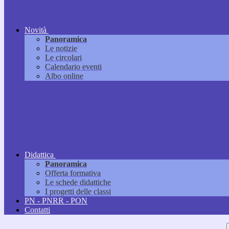
Novità
Panoramica
Le notizie
Le circolari
Calendario eventi
Albo online
Didattica
Panoramica
Offerta formativa
Le schede didattiche
I progetti delle classi
PN - PNRR - PON
Contatti