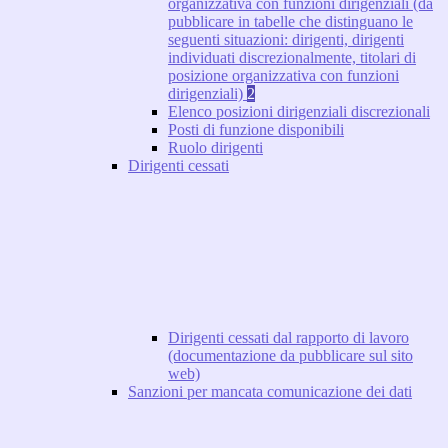
organizzativa con funzioni dirigenziali (da
pubblicare in tabelle che distinguano le
seguenti situazioni: dirigenti, dirigenti
individuati discrezionalmente, titolari di
posizione organizzativa con funzioni
dirigenziali)
2
Elenco posizioni dirigenziali discrezionali
Posti di funzione disponibili
Ruolo dirigenti
Dirigenti cessati
Dirigenti cessati dal rapporto di lavoro
(documentazione da pubblicare sul sito
web)
Sanzioni per mancata comunicazione dei dati