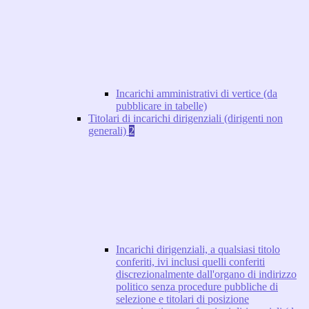
Incarichi amministrativi di vertice (da
pubblicare in tabelle)
Titolari di incarichi dirigenziali (dirigenti non
generali)
2
Incarichi dirigenziali, a qualsiasi titolo
conferiti, ivi inclusi quelli conferiti
discrezionalmente dall'organo di indirizzo
politico senza procedure pubbliche di
selezione e titolari di posizione