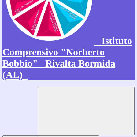
Istituto
Comprensivo "Norberto
Bobbio"
Rivalta Bormida
(AL)