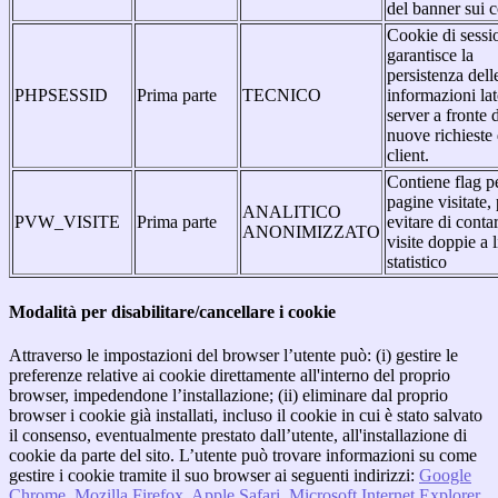
del banner sui 
Cookie di sessi
garantisce la
persistenza dell
PHPSESSID
Prima parte
TECNICO
informazioni la
server a fronte 
nuove richieste 
client.
Contiene flag pe
pagine visitate,
ANALITICO
PVW_VISITE
Prima parte
evitare di conta
ANONIMIZZATO
visite doppie a l
statistico
Modalità per disabilitare/cancellare i cookie
Attraverso le impostazioni del browser l’utente può: (i) gestire le
preferenze relative ai cookie direttamente all'interno del proprio
browser, impedendone l’installazione; (ii) eliminare dal proprio
browser i cookie già installati, incluso il cookie in cui è stato salvato
il consenso, eventualmente prestato dall’utente, all'installazione di
cookie da parte del sito. L’utente può trovare informazioni su come
gestire i cookie tramite il suo browser ai seguenti indirizzi:
Google
Chrome
,
Mozilla Firefox
,
Apple Safari
,
Microsoft Internet Explorer
,