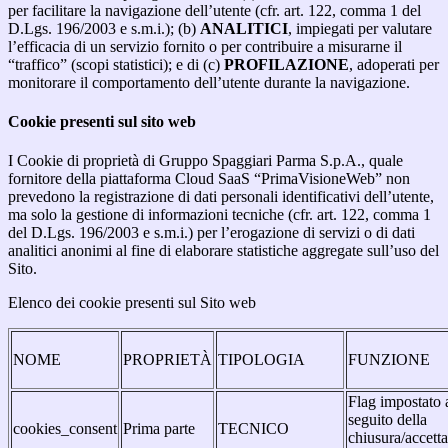
per facilitare la navigazione dell’utente (cfr. art. 122, comma 1 del
D.Lgs. 196/2003 e s.m.i.); (b)
ANALITICI
, impiegati per valutare
l’efficacia di un servizio fornito o per contribuire a misurarne il
“traffico” (scopi statistici); e di (c)
PROFILAZIONE
, adoperati per
monitorare il comportamento dell’utente durante la navigazione.
Cookie presenti sul sito web
I Cookie di proprietà di Gruppo Spaggiari Parma S.p.A., quale
fornitore della piattaforma Cloud SaaS “PrimaVisioneWeb” non
prevedono la registrazione di dati personali identificativi dell’utente,
ma solo la gestione di informazioni tecniche (cfr. art. 122, comma 1
del D.Lgs. 196/2003 e s.m.i.) per l’erogazione di servizi o di dati
analitici anonimi al fine di elaborare statistiche aggregate sull’uso del
Sito.
Elenco dei cookie presenti sul Sito web
NOME
PROPRIETÀ
TIPOLOGIA
FUNZIONE
Flag impostato 
seguito della
cookies_consent
Prima parte
TECNICO
chiusura/accett