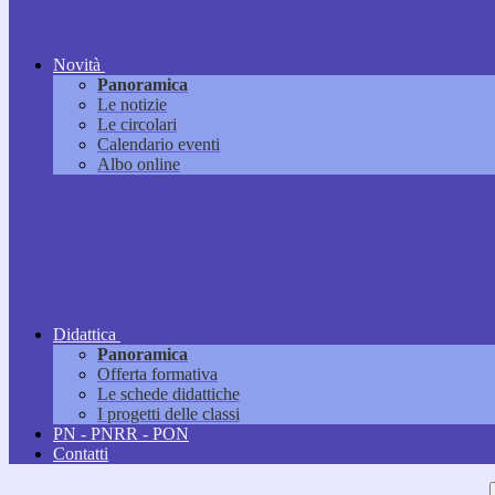
Novità
Panoramica
Le notizie
Le circolari
Calendario eventi
Albo online
Didattica
Panoramica
Offerta formativa
Le schede didattiche
I progetti delle classi
PN - PNRR - PON
Contatti