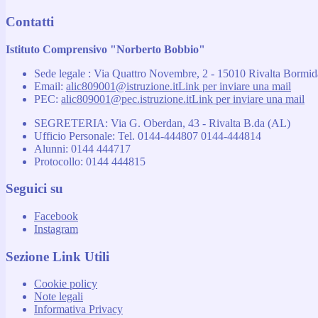
Contatti
Istituto Comprensivo "Norberto Bobbio"
Sede legale : Via Quattro Novembre, 2 - 15010 Rivalta Bormi
Email:
alic809001@istruzione.it
Link per inviare una mail
PEC:
alic809001@pec.istruzione.it
Link per inviare una mail
SEGRETERIA: Via G. Oberdan, 43 - Rivalta B.da (AL)
Ufficio Personale: Tel. 0144-444807 0144-444814
Alunni: 0144 444717
Protocollo: 0144 444815
Seguici su
Facebook
Instagram
Sezione Link Utili
Cookie policy
Note legali
Informativa Privacy