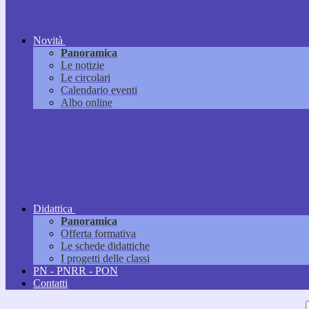
Novità
Panoramica
Le notizie
Le circolari
Calendario eventi
Albo online
Didattica
Panoramica
Offerta formativa
Le schede didattiche
I progetti delle classi
PN - PNRR - PON
Contatti