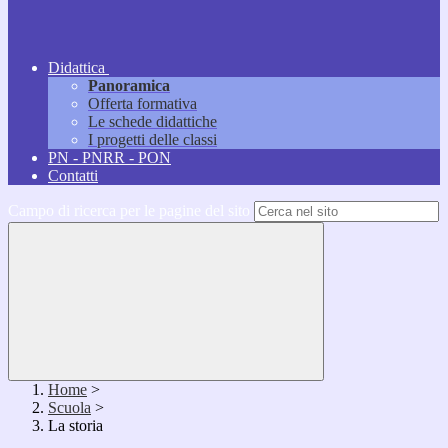
Didattica
Panoramica
Offerta formativa
Le schede didattiche
I progetti delle classi
PN - PNRR - PON
Contatti
Campo di ricerca per le pagine del sito
Home
>
Scuola
>
La storia