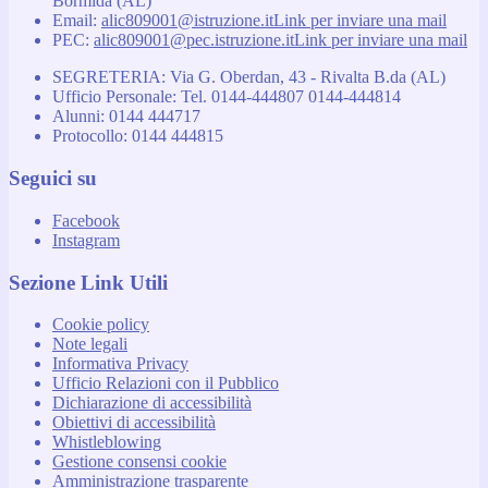
Bormida (AL)
Email:
alic809001@istruzione.it
Link per inviare una mail
PEC:
alic809001@pec.istruzione.it
Link per inviare una mail
SEGRETERIA: Via G. Oberdan, 43 - Rivalta B.da (AL)
Ufficio Personale: Tel. 0144-444807 0144-444814
Alunni: 0144 444717
Protocollo: 0144 444815
Seguici su
Facebook
Instagram
Sezione Link Utili
Cookie policy
Note legali
Informativa Privacy
Ufficio Relazioni con il Pubblico
Dichiarazione di accessibilità
Obiettivi di accessibilità
Whistleblowing
Gestione consensi cookie
Amministrazione trasparente