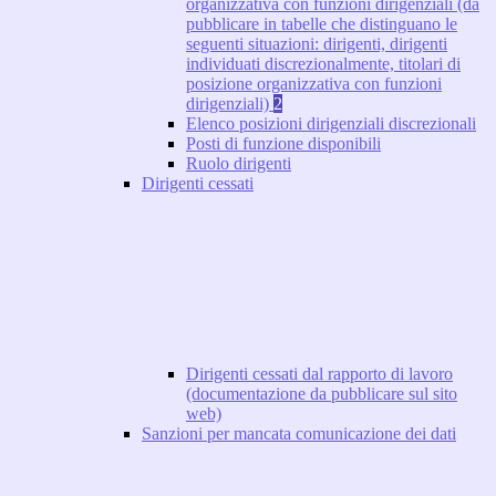
organizzativa con funzioni dirigenziali (da
pubblicare in tabelle che distinguano le
seguenti situazioni: dirigenti, dirigenti
individuati discrezionalmente, titolari di
posizione organizzativa con funzioni
dirigenziali)
2
Elenco posizioni dirigenziali discrezionali
Posti di funzione disponibili
Ruolo dirigenti
Dirigenti cessati
Dirigenti cessati dal rapporto di lavoro
(documentazione da pubblicare sul sito
web)
Sanzioni per mancata comunicazione dei dati