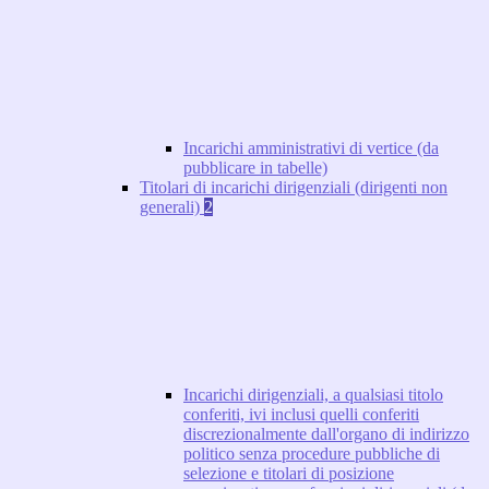
Incarichi amministrativi di vertice (da
pubblicare in tabelle)
Titolari di incarichi dirigenziali (dirigenti non
generali)
2
Incarichi dirigenziali, a qualsiasi titolo
conferiti, ivi inclusi quelli conferiti
discrezionalmente dall'organo di indirizzo
politico senza procedure pubbliche di
selezione e titolari di posizione