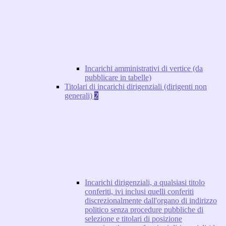
Incarichi amministrativi di vertice (da
pubblicare in tabelle)
Titolari di incarichi dirigenziali (dirigenti non
generali)
2
Incarichi dirigenziali, a qualsiasi titolo
conferiti, ivi inclusi quelli conferiti
discrezionalmente dall'organo di indirizzo
politico senza procedure pubbliche di
selezione e titolari di posizione