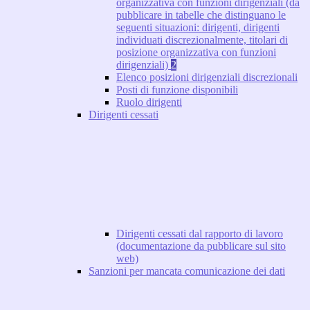
organizzativa con funzioni dirigenziali (da
pubblicare in tabelle che distinguano le
seguenti situazioni: dirigenti, dirigenti
individuati discrezionalmente, titolari di
posizione organizzativa con funzioni
dirigenziali)
2
Elenco posizioni dirigenziali discrezionali
Posti di funzione disponibili
Ruolo dirigenti
Dirigenti cessati
Dirigenti cessati dal rapporto di lavoro
(documentazione da pubblicare sul sito
web)
Sanzioni per mancata comunicazione dei dati