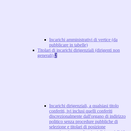
Incarichi amministrativi di vertice (da
pubblicare in tabelle)
Titolari di incarichi dirigenziali (dirigenti non
generali)
2
Incarichi dirigenziali, a qualsiasi titolo
conferiti, ivi inclusi quelli conferiti
discrezionalmente dall'organo di indirizzo
politico senza procedure pubbliche di
selezione e titolari di posizione