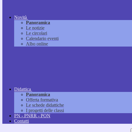
Novità
Panoramica
Le notizie
Le circolari
Calendario eventi
Albo online
Didattica
Panoramica
Offerta formativa
Le schede didattiche
I progetti delle classi
PN - PNRR - PON
Contatti