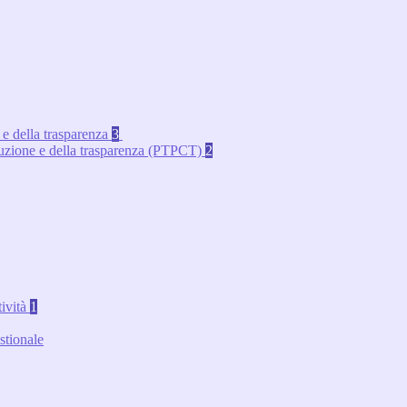
 e della trasparenza
3
rruzione e della trasparenza (PTPCT)
2
tività
1
stionale