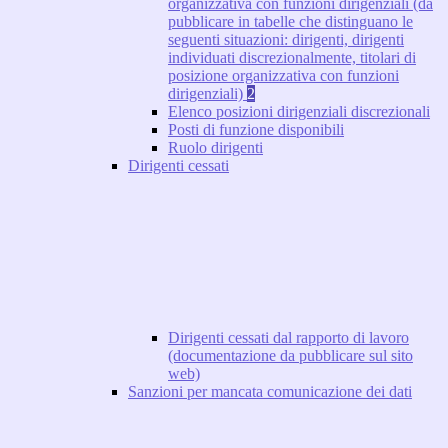
organizzativa con funzioni dirigenziali (da
pubblicare in tabelle che distinguano le
seguenti situazioni: dirigenti, dirigenti
individuati discrezionalmente, titolari di
posizione organizzativa con funzioni
dirigenziali)
2
Elenco posizioni dirigenziali discrezionali
Posti di funzione disponibili
Ruolo dirigenti
Dirigenti cessati
Dirigenti cessati dal rapporto di lavoro
(documentazione da pubblicare sul sito
web)
Sanzioni per mancata comunicazione dei dati