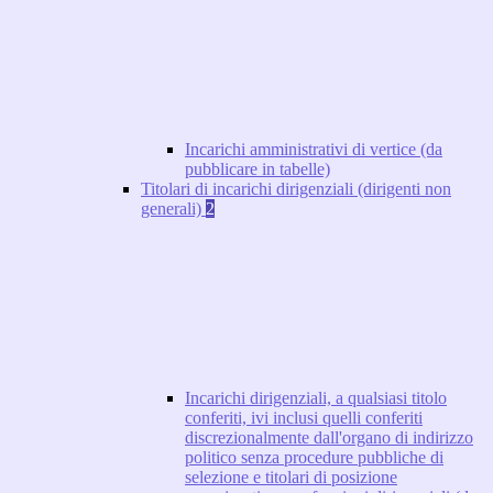
Incarichi amministrativi di vertice (da
pubblicare in tabelle)
Titolari di incarichi dirigenziali (dirigenti non
generali)
2
Incarichi dirigenziali, a qualsiasi titolo
conferiti, ivi inclusi quelli conferiti
discrezionalmente dall'organo di indirizzo
politico senza procedure pubbliche di
selezione e titolari di posizione