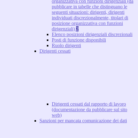
organizzativa con funzioni dirigenziali (da
pubblicare in tabelle che distinguano le
seguenti situazioni: dirigenti, dirigenti
individuati discrezionalmente, titolari di
posizione organizzativa con funzioni
dirigenziali)
2
Elenco posizioni dirigenziali discrezionali
Posti di funzione disponibili
Ruolo dirigenti
Dirigenti cessati
Dirigenti cessati dal rapporto di lavoro
(documentazione da pubblicare sul sito
web)
Sanzioni per mancata comunicazione dei dati