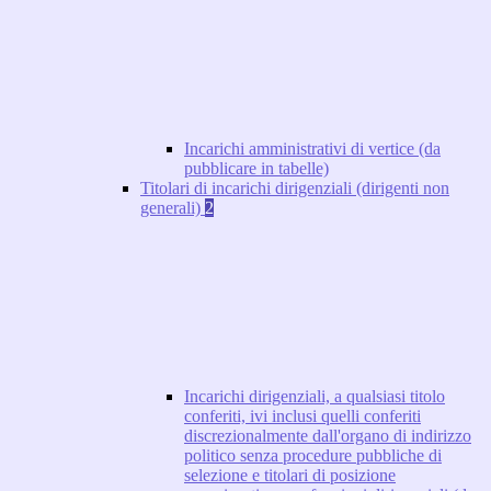
Incarichi amministrativi di vertice (da
pubblicare in tabelle)
Titolari di incarichi dirigenziali (dirigenti non
generali)
2
Incarichi dirigenziali, a qualsiasi titolo
conferiti, ivi inclusi quelli conferiti
discrezionalmente dall'organo di indirizzo
politico senza procedure pubbliche di
selezione e titolari di posizione