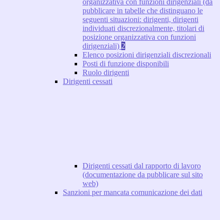
organizzativa con funzioni dirigenziali (da
pubblicare in tabelle che distinguano le
seguenti situazioni: dirigenti, dirigenti
individuati discrezionalmente, titolari di
posizione organizzativa con funzioni
dirigenziali)
2
Elenco posizioni dirigenziali discrezionali
Posti di funzione disponibili
Ruolo dirigenti
Dirigenti cessati
Dirigenti cessati dal rapporto di lavoro
(documentazione da pubblicare sul sito
web)
Sanzioni per mancata comunicazione dei dati