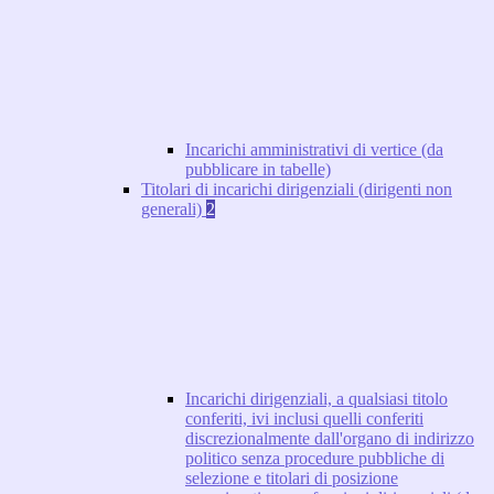
Incarichi amministrativi di vertice (da
pubblicare in tabelle)
Titolari di incarichi dirigenziali (dirigenti non
generali)
2
Incarichi dirigenziali, a qualsiasi titolo
conferiti, ivi inclusi quelli conferiti
discrezionalmente dall'organo di indirizzo
politico senza procedure pubbliche di
selezione e titolari di posizione