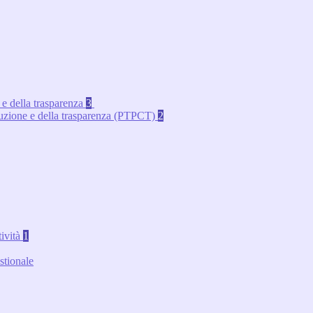
 e della trasparenza
3
rruzione e della trasparenza (PTPCT)
2
tività
1
stionale