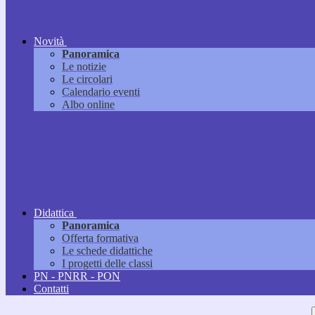
Novità
Panoramica
Le notizie
Le circolari
Calendario eventi
Albo online
Didattica
Panoramica
Offerta formativa
Le schede didattiche
I progetti delle classi
PN - PNRR - PON
Contatti