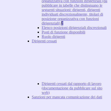
organizzativa con funzioni dirigenziali (da
pubblicare in tabelle che distinguano le
seguenti situazioni: dirigenti, dirigenti
individuati discrezionalmente, titolari di
posizione organizzativa con funzioni
dirigenziali)
2
Elenco posizioni dirigenziali discrezionali
Posti di funzione disponibili
Ruolo dirigenti
Dirigenti cessati
Dirigenti cessati dal rapporto di lavoro
(documentazione da pubblicare sul sito
web)
Sanzioni per mancata comunicazione dei dati