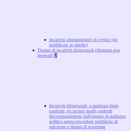
Incarichi amministrativi di vertice (da
pubblicare in tabelle)
Titolari di incarichi dirigenziali (dirigenti non
generali)
2
Incarichi dirigenziali, a qualsiasi titolo
conferiti, ivi inclusi quelli conferiti
discrezionalmente dall'organo di indirizzo
politico senza procedure pubbliche di
selezione e titolari di posizione