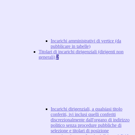
Incarichi amministrativi di vertice (da
pubblicare in tabelle)
Titolari di incarichi dirigenziali (dirigenti non
generali)
2
Incarichi dirigenziali, a qualsiasi titolo
conferiti, ivi inclusi quelli conferiti
discrezionalmente dall'organo di indirizzo
politico senza procedure pubbliche di
selezione e titolari di posizione