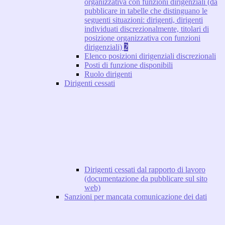
organizzativa con funzioni dirigenziali (da
pubblicare in tabelle che distinguano le
seguenti situazioni: dirigenti, dirigenti
individuati discrezionalmente, titolari di
posizione organizzativa con funzioni
dirigenziali)
2
Elenco posizioni dirigenziali discrezionali
Posti di funzione disponibili
Ruolo dirigenti
Dirigenti cessati
Dirigenti cessati dal rapporto di lavoro
(documentazione da pubblicare sul sito
web)
Sanzioni per mancata comunicazione dei dati