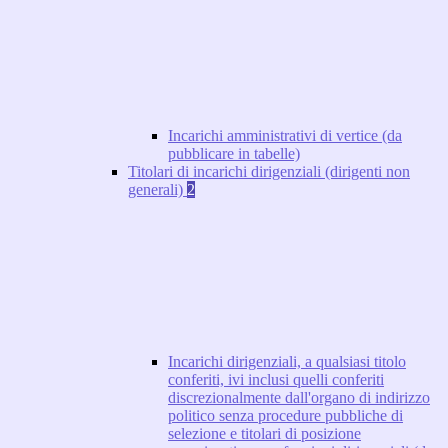
Incarichi amministrativi di vertice (da
pubblicare in tabelle)
Titolari di incarichi dirigenziali (dirigenti non
generali)
2
Incarichi dirigenziali, a qualsiasi titolo
conferiti, ivi inclusi quelli conferiti
discrezionalmente dall'organo di indirizzo
politico senza procedure pubbliche di
selezione e titolari di posizione