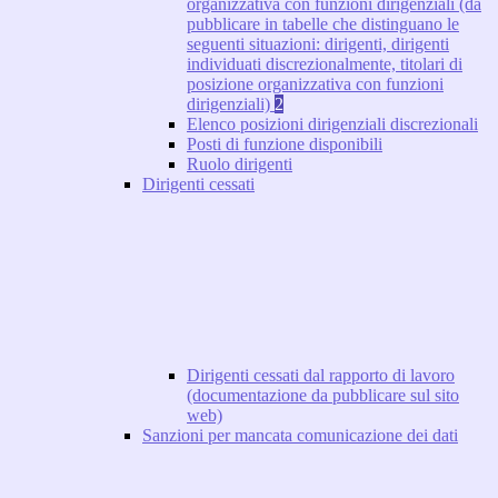
organizzativa con funzioni dirigenziali (da
pubblicare in tabelle che distinguano le
seguenti situazioni: dirigenti, dirigenti
individuati discrezionalmente, titolari di
posizione organizzativa con funzioni
dirigenziali)
2
Elenco posizioni dirigenziali discrezionali
Posti di funzione disponibili
Ruolo dirigenti
Dirigenti cessati
Dirigenti cessati dal rapporto di lavoro
(documentazione da pubblicare sul sito
web)
Sanzioni per mancata comunicazione dei dati