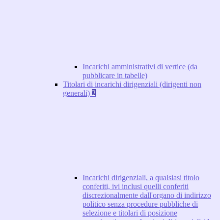
Incarichi amministrativi di vertice (da
pubblicare in tabelle)
Titolari di incarichi dirigenziali (dirigenti non
generali)
2
Incarichi dirigenziali, a qualsiasi titolo
conferiti, ivi inclusi quelli conferiti
discrezionalmente dall'organo di indirizzo
politico senza procedure pubbliche di
selezione e titolari di posizione