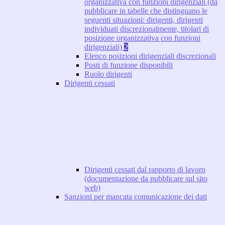
organizzativa con funzioni dirigenziali (da
pubblicare in tabelle che distinguano le
seguenti situazioni: dirigenti, dirigenti
individuati discrezionalmente, titolari di
posizione organizzativa con funzioni
dirigenziali)
2
Elenco posizioni dirigenziali discrezionali
Posti di funzione disponibili
Ruolo dirigenti
Dirigenti cessati
Dirigenti cessati dal rapporto di lavoro
(documentazione da pubblicare sul sito
web)
Sanzioni per mancata comunicazione dei dati