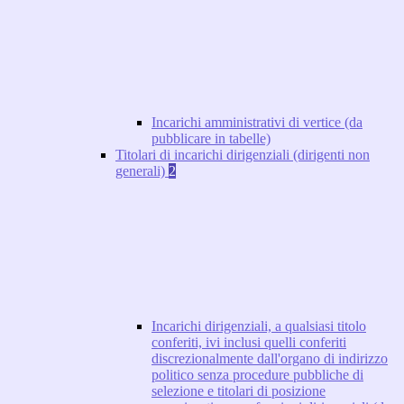
Incarichi amministrativi di vertice (da
pubblicare in tabelle)
Titolari di incarichi dirigenziali (dirigenti non
generali)
2
Incarichi dirigenziali, a qualsiasi titolo
conferiti, ivi inclusi quelli conferiti
discrezionalmente dall'organo di indirizzo
politico senza procedure pubbliche di
selezione e titolari di posizione