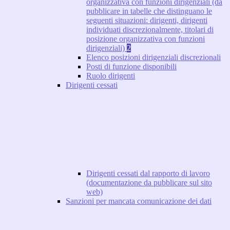
organizzativa con funzioni dirigenziali (da
pubblicare in tabelle che distinguano le
seguenti situazioni: dirigenti, dirigenti
individuati discrezionalmente, titolari di
posizione organizzativa con funzioni
dirigenziali)
2
Elenco posizioni dirigenziali discrezionali
Posti di funzione disponibili
Ruolo dirigenti
Dirigenti cessati
Dirigenti cessati dal rapporto di lavoro
(documentazione da pubblicare sul sito
web)
Sanzioni per mancata comunicazione dei dati