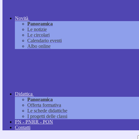
Novità
Panoramica
Le notizie
Le circolari
Calendario eventi
Albo online
Didattica
Panoramica
Offerta formativa
Le schede didattiche
I progetti delle classi
PN - PNRR - PON
Contatti