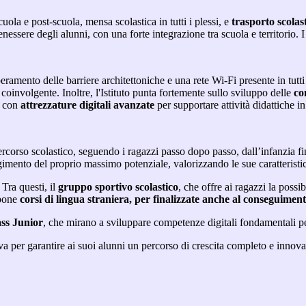
cuola e post-scuola, mensa scolastica in tutti i plessi, e
trasporto scolas
nessere degli alunni, con una forte integrazione tra scuola e territorio.
peramento delle barriere architettoniche e una rete Wi-Fi presente in tutti
coinvolgente. Inoltre, l'Istituto punta fortemente sullo sviluppo delle
co
a con
attrezzature digitali avanzate
per supportare attività didattiche i
ercorso scolastico, seguendo i ragazzi passo dopo passo, dall’infanzia 
mento del proprio massimo potenziale, valorizzando le sue caratteristic
 Tra questi, il
gruppo sportivo scolastico
, che offre ai ragazzi la possi
opone
corsi di lingua straniera, per finalizzate anche al conseguimen
ss Junior
, che mirano a sviluppare competenze digitali fondamentali per
iva per garantire ai suoi alunni un percorso di crescita completo e inno