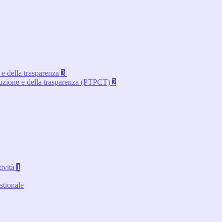
 e della trasparenza
3
rruzione e della trasparenza (PTPCT)
2
tività
1
stionale