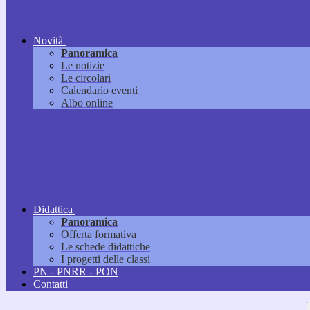
Novità
Panoramica
Le notizie
Le circolari
Calendario eventi
Albo online
Didattica
Panoramica
Offerta formativa
Le schede didattiche
I progetti delle classi
PN - PNRR - PON
Contatti