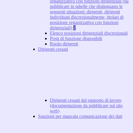
organizzativa con funzioni dirigenziali (da
pubblicare in tabelle che distinguano le
seguenti situazioni: dirigenti, dirigenti
individuati discrezionalmente, titolari di
posizione organizzativa con funzioni
dirigenziali)
2
Elenco posizioni dirigenziali discrezionali
Posti di funzione disponibili
Ruolo dirigenti
Dirigenti cessati
Dirigenti cessati dal rapporto di lavoro
(documentazione da pubblicare sul sito
web)
Sanzioni per mancata comunicazione dei dati