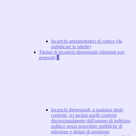
Incarichi amministrativi di vertice (da
pubblicare in tabelle)
Titolari di incarichi dirigenziali (dirigenti non
generali)
2
Incarichi dirigenziali, a qualsiasi titolo
conferiti, ivi inclusi quelli conferiti
discrezionalmente dall'organo di indirizzo
politico senza procedure pubbliche di
selezione e titolari di posizione