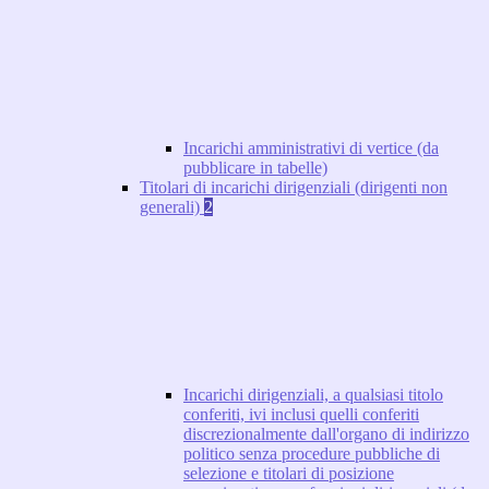
Incarichi amministrativi di vertice (da
pubblicare in tabelle)
Titolari di incarichi dirigenziali (dirigenti non
generali)
2
Incarichi dirigenziali, a qualsiasi titolo
conferiti, ivi inclusi quelli conferiti
discrezionalmente dall'organo di indirizzo
politico senza procedure pubbliche di
selezione e titolari di posizione