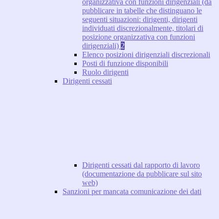
organizzativa con funzioni dirigenziali (da
pubblicare in tabelle che distinguano le
seguenti situazioni: dirigenti, dirigenti
individuati discrezionalmente, titolari di
posizione organizzativa con funzioni
dirigenziali)
2
Elenco posizioni dirigenziali discrezionali
Posti di funzione disponibili
Ruolo dirigenti
Dirigenti cessati
Dirigenti cessati dal rapporto di lavoro
(documentazione da pubblicare sul sito
web)
Sanzioni per mancata comunicazione dei dati