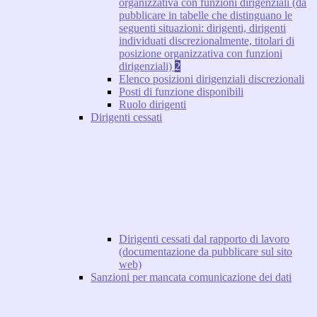
organizzativa con funzioni dirigenziali (da
pubblicare in tabelle che distinguano le
seguenti situazioni: dirigenti, dirigenti
individuati discrezionalmente, titolari di
posizione organizzativa con funzioni
dirigenziali)
2
Elenco posizioni dirigenziali discrezionali
Posti di funzione disponibili
Ruolo dirigenti
Dirigenti cessati
Dirigenti cessati dal rapporto di lavoro
(documentazione da pubblicare sul sito
web)
Sanzioni per mancata comunicazione dei dati