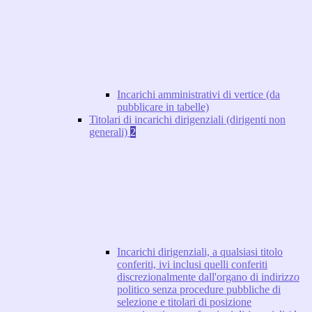
Incarichi amministrativi di vertice (da
pubblicare in tabelle)
Titolari di incarichi dirigenziali (dirigenti non
generali)
2
Incarichi dirigenziali, a qualsiasi titolo
conferiti, ivi inclusi quelli conferiti
discrezionalmente dall'organo di indirizzo
politico senza procedure pubbliche di
selezione e titolari di posizione