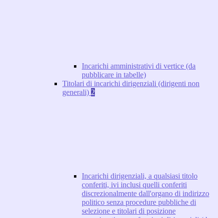
Incarichi amministrativi di vertice (da
pubblicare in tabelle)
Titolari di incarichi dirigenziali (dirigenti non
generali)
2
Incarichi dirigenziali, a qualsiasi titolo
conferiti, ivi inclusi quelli conferiti
discrezionalmente dall'organo di indirizzo
politico senza procedure pubbliche di
selezione e titolari di posizione