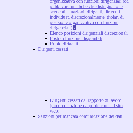
organizzativa con funzioni dirigenziali (da
pubblicare in tabelle che distinguano le
seguenti situazioni: dirigenti, dirigenti
individuati discrezionalmente, titolari di
posizione organizzativa con funzioni
dirigenziali)
2
Elenco posizioni dirigenziali discrezionali
Posti di funzione disponibili
Ruolo dirigenti
Dirigenti cessati
Dirigenti cessati dal rapporto di lavoro
(documentazione da pubblicare sul sito
web)
Sanzioni per mancata comunicazione dei dati