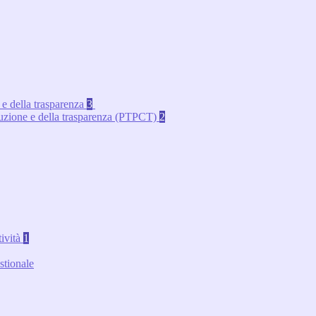
 e della trasparenza
3
rruzione e della trasparenza (PTPCT)
2
tività
1
stionale