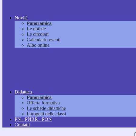
Novità
Panoramica
Le notizie
Le circolari
Calendario eventi
Albo online
Didattica
Panoramica
Offerta formativa
Le schede didattiche
I progetti delle classi
PN - PNRR - PON
Contatti