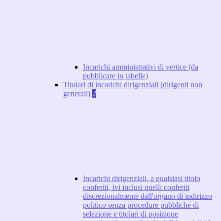
Incarichi amministrativi di vertice (da
pubblicare in tabelle)
Titolari di incarichi dirigenziali (dirigenti non
generali)
2
Incarichi dirigenziali, a qualsiasi titolo
conferiti, ivi inclusi quelli conferiti
discrezionalmente dall'organo di indirizzo
politico senza procedure pubbliche di
selezione e titolari di posizione