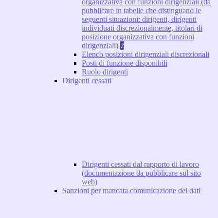
organizzativa con funzioni dirigenziali (da
pubblicare in tabelle che distinguano le
seguenti situazioni: dirigenti, dirigenti
individuati discrezionalmente, titolari di
posizione organizzativa con funzioni
dirigenziali)
2
Elenco posizioni dirigenziali discrezionali
Posti di funzione disponibili
Ruolo dirigenti
Dirigenti cessati
Dirigenti cessati dal rapporto di lavoro
(documentazione da pubblicare sul sito
web)
Sanzioni per mancata comunicazione dei dati