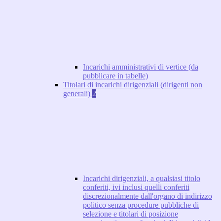
Incarichi amministrativi di vertice (da
pubblicare in tabelle)
Titolari di incarichi dirigenziali (dirigenti non
generali)
2
Incarichi dirigenziali, a qualsiasi titolo
conferiti, ivi inclusi quelli conferiti
discrezionalmente dall'organo di indirizzo
politico senza procedure pubbliche di
selezione e titolari di posizione