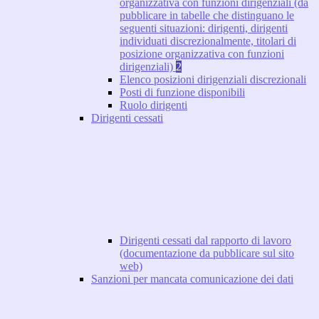
organizzativa con funzioni dirigenziali (da
pubblicare in tabelle che distinguano le
seguenti situazioni: dirigenti, dirigenti
individuati discrezionalmente, titolari di
posizione organizzativa con funzioni
dirigenziali)
2
Elenco posizioni dirigenziali discrezionali
Posti di funzione disponibili
Ruolo dirigenti
Dirigenti cessati
Dirigenti cessati dal rapporto di lavoro
(documentazione da pubblicare sul sito
web)
Sanzioni per mancata comunicazione dei dati