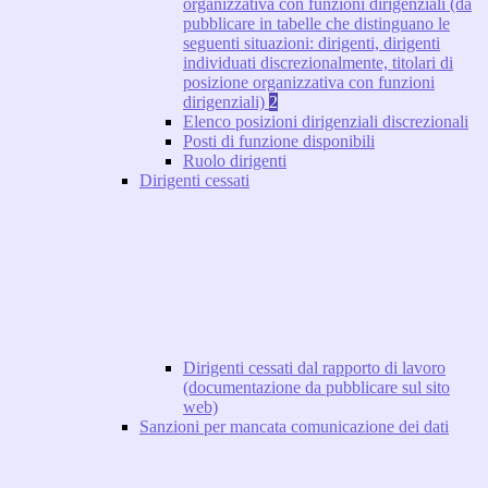
organizzativa con funzioni dirigenziali (da
pubblicare in tabelle che distinguano le
seguenti situazioni: dirigenti, dirigenti
individuati discrezionalmente, titolari di
posizione organizzativa con funzioni
dirigenziali)
2
Elenco posizioni dirigenziali discrezionali
Posti di funzione disponibili
Ruolo dirigenti
Dirigenti cessati
Dirigenti cessati dal rapporto di lavoro
(documentazione da pubblicare sul sito
web)
Sanzioni per mancata comunicazione dei dati