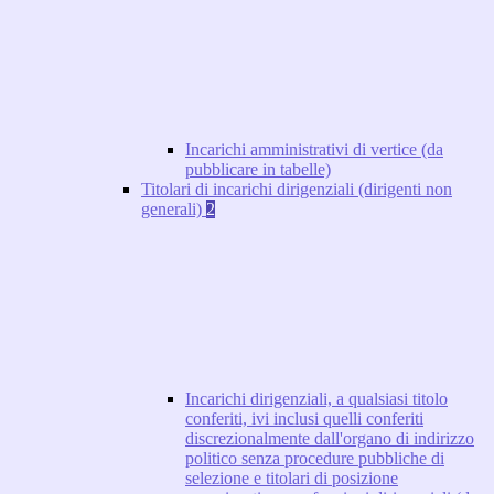
Incarichi amministrativi di vertice (da
pubblicare in tabelle)
Titolari di incarichi dirigenziali (dirigenti non
generali)
2
Incarichi dirigenziali, a qualsiasi titolo
conferiti, ivi inclusi quelli conferiti
discrezionalmente dall'organo di indirizzo
politico senza procedure pubbliche di
selezione e titolari di posizione