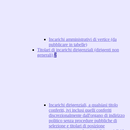
Incarichi amministrativi di vertice (da
pubblicare in tabelle)
Titolari di incarichi dirigenziali (dirigenti non
generali)
2
Incarichi dirigenziali, a qualsiasi titolo
conferiti, ivi inclusi quelli conferiti
discrezionalmente dall'organo di indirizzo
politico senza procedure pubbliche di
selezione e titolari di posizione