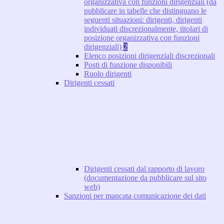
organizzativa con funzioni dirigenziali (da
pubblicare in tabelle che distinguano le
seguenti situazioni: dirigenti, dirigenti
individuati discrezionalmente, titolari di
posizione organizzativa con funzioni
dirigenziali)
2
Elenco posizioni dirigenziali discrezionali
Posti di funzione disponibili
Ruolo dirigenti
Dirigenti cessati
Dirigenti cessati dal rapporto di lavoro
(documentazione da pubblicare sul sito
web)
Sanzioni per mancata comunicazione dei dati