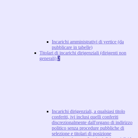
Incarichi amministrativi di vertice (da
pubblicare in tabelle)
Titolari di incarichi dirigenziali (dirigenti non
generali)
2
Incarichi dirigenziali, a qualsiasi titolo
conferiti, ivi inclusi quelli conferiti
discrezionalmente dall'organo di indirizzo
politico senza procedure pubbliche di
selezione e titolari di posizione