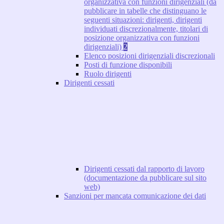
organizzativa con funzioni dirigenziali (da
pubblicare in tabelle che distinguano le
seguenti situazioni: dirigenti, dirigenti
individuati discrezionalmente, titolari di
posizione organizzativa con funzioni
dirigenziali)
2
Elenco posizioni dirigenziali discrezionali
Posti di funzione disponibili
Ruolo dirigenti
Dirigenti cessati
Dirigenti cessati dal rapporto di lavoro
(documentazione da pubblicare sul sito
web)
Sanzioni per mancata comunicazione dei dati