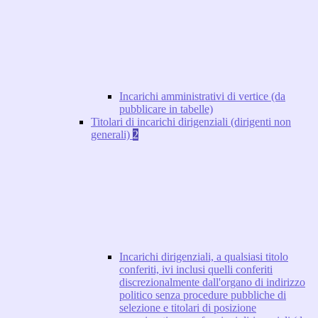
Incarichi amministrativi di vertice (da
pubblicare in tabelle)
Titolari di incarichi dirigenziali (dirigenti non
generali)
2
Incarichi dirigenziali, a qualsiasi titolo
conferiti, ivi inclusi quelli conferiti
discrezionalmente dall'organo di indirizzo
politico senza procedure pubbliche di
selezione e titolari di posizione