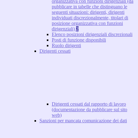
organizzativa con funzioni dirigenziali (da
pubblicare in tabelle che distinguano le
seguenti situazioni: dirigenti, dirigenti
individuati discrezionalmente, titolari di
posizione organizzativa con funzioni
dirigenziali)
2
Elenco posizioni dirigenziali discrezionali
Posti di funzione disponibili
Ruolo dirigenti
Dirigenti cessati
Dirigenti cessati dal rapporto di lavoro
(documentazione da pubblicare sul sito
web)
Sanzioni per mancata comunicazione dei dati