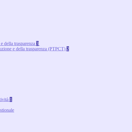
 e della trasparenza
3
rruzione e della trasparenza (PTPCT)
2
tività
1
stionale