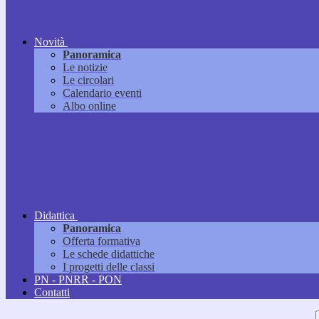
Novità
Panoramica
Le notizie
Le circolari
Calendario eventi
Albo online
Didattica
Panoramica
Offerta formativa
Le schede didattiche
I progetti delle classi
PN - PNRR - PON
Contatti