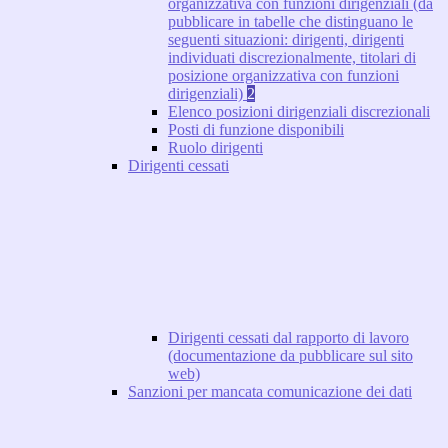
organizzativa con funzioni dirigenziali (da
pubblicare in tabelle che distinguano le
seguenti situazioni: dirigenti, dirigenti
individuati discrezionalmente, titolari di
posizione organizzativa con funzioni
dirigenziali)
2
Elenco posizioni dirigenziali discrezionali
Posti di funzione disponibili
Ruolo dirigenti
Dirigenti cessati
Dirigenti cessati dal rapporto di lavoro
(documentazione da pubblicare sul sito
web)
Sanzioni per mancata comunicazione dei dati