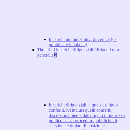
Incarichi amministrativi di vertice (da
pubblicare in tabelle)
Titolari di incarichi dirigenziali (dirigenti non
generali)
2
Incarichi dirigenziali, a qualsiasi titolo
conferiti, ivi inclusi quelli conferiti
discrezionalmente dall'organo di indirizzo
politico senza procedure pubbliche di
selezione e titolari di posizione