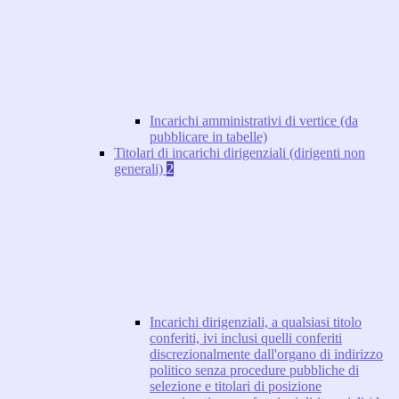
Incarichi amministrativi di vertice (da
pubblicare in tabelle)
Titolari di incarichi dirigenziali (dirigenti non
generali)
2
Incarichi dirigenziali, a qualsiasi titolo
conferiti, ivi inclusi quelli conferiti
discrezionalmente dall'organo di indirizzo
politico senza procedure pubbliche di
selezione e titolari di posizione