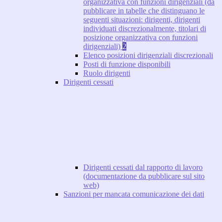
organizzativa con funzioni dirigenziali (da
pubblicare in tabelle che distinguano le
seguenti situazioni: dirigenti, dirigenti
individuati discrezionalmente, titolari di
posizione organizzativa con funzioni
dirigenziali)
2
Elenco posizioni dirigenziali discrezionali
Posti di funzione disponibili
Ruolo dirigenti
Dirigenti cessati
Dirigenti cessati dal rapporto di lavoro
(documentazione da pubblicare sul sito
web)
Sanzioni per mancata comunicazione dei dati